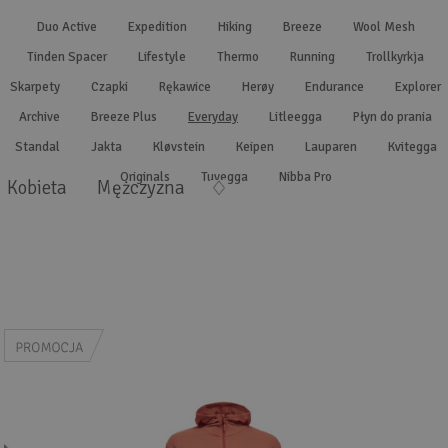
Wyszukiwanie zaawansowane
.
Duo Active
Expedition
Hiking
Breeze
Wool Mesh
Tinden Spacer
Lifestyle
Thermo
Running
Trollkyrkja
Skarpety
Czapki
Rękawice
Herøy
Endurance
Explorer
Archive
Breeze Plus
Everyday
Litleegga
Płyn do prania
Standal
Jakta
Kløvstein
Keipen
Lauparen
Kvitegga
Originals
Tuvegga
Nibba Pro
Kobieta
Mężczyzna