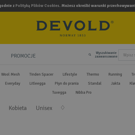
zgodnie z
Polityką Plików Cookies
. Możesz określić warunki przechowywani
Wyszukiwanie
PROMOCJE
.
zaawansowane
Wool Mesh
Tinden Spacer
Lifestyle
Thermo
Running
Tr
Everyday
Litleegga
Płyn do prania
Standal
Jakta
Klø
Tuvegga
Nibba Pro
Kobieta
Unisex