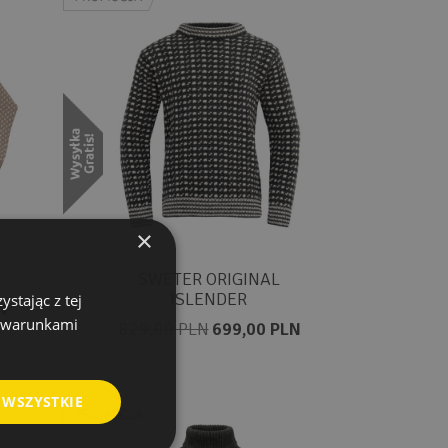
×
SWETER ORIGINAL
ISLENDER
stając z tej
N
z warunkami
829,00 PLN
699,00 PLN
 WSZYSTKIE