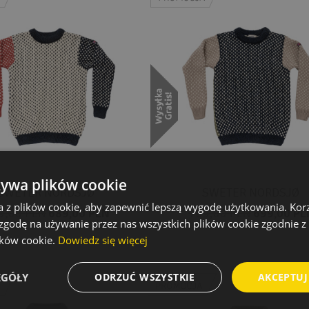
żywa plików cookie
SWETER NORDSJØ
SWETER NORDSJØ
a z plików cookie, aby zapewnić lepszą wygodę użytkowania. Korzy
9,00 PLN
689,00 PLN
789,00 PLN
699,00 PL
 zgodę na używanie przez nas wszystkich plików cookie zgodnie 
lików cookie.
Dowiedz się więcej
EGÓŁY
ODRZUĆ WSZYSTKIE
AKCEPTUJ