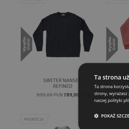
Ta strona u
SWETER NANSEN
REFINED
Ta strona korzyst
78
strony, wyrażasz
899,00 PLN
789,00 PLN
naszej polityki p
POKAŻ SZCZ