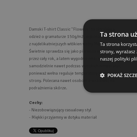
Damski T-shirt Classic ''Flowers'' to ultralekka
Ta strona u
odzież o gramaturze 150g/m2, wykonana w 100%
Ta strona korzyst
z najdelikatniejszych włókien wełny Merino.
strony, wyrażasz
Świetnie sprawdza się jako pierwsza warstwa
naszej polityki p
przez cały rok, a latem wygodnie nosi się ją
samodzielnie nawet podczas wysokich temperatur,
ponieważ wełna reguluje temperaturę w obie
POKAŻ SZCZ
strony. Polecana nawet osobom o wrażliwej na
podrażnienia skórze.
Cechy:
- Niezobowiązujący casualowy styl
- Miękki przyjemny w dotyku materiał