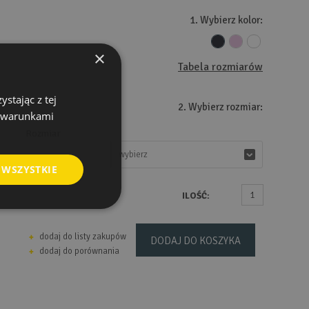
1. Wybierz kolor:
×
Tabela rozmiarów
stając z tej
2. Wybierz rozmiar:
z warunkami
Rozmiar
wybierz
wybierz
 WSZYSTKIE
ILOŚĆ:
dodaj do listy zakupów
DODAJ DO KOSZYKA
dodaj do porównania