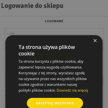
Wyszukiwanie zaawansowane
Logowanie do sklepu
.
LOGOWANIE
×
Ta strona używa plików
cookie
Ta strona korzysta z plików cookie, aby
zapewnić lepszą wygodę użytkowania.
PRZYPOMNIENIE HASŁA
Korzystając z tej strony, wyrażasz zgodę
na używanie przez nas wszystkich plików
cookie zgodnie z warunkami naszej
polityki plików cookie.
Dowiedz się więcej
Jeżeli zapomniałeś hasła, podaj swój adres e-mail, a my wyślemy Ci
wiadomość z nowym hasłem.
AKCEPTUJ WSZYSTKIE