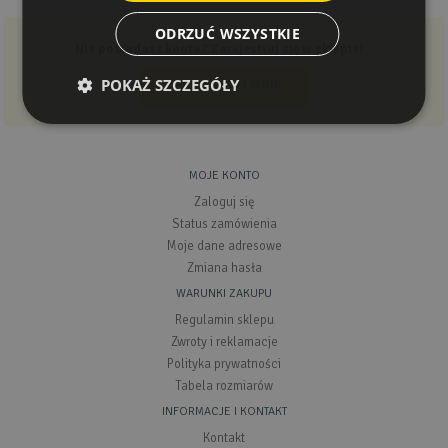
ODRZUĆ WSZYSTKIE
Nie posiadasz konta? Zarejestruj się w sklepie!
POKAŻ SZCZEGÓŁY
ZAREJESTRUJ MNIE
MOJE KONTO
Zaloguj się
Status zamówienia
Moje dane adresowe
Zmiana hasła
WARUNKI ZAKUPU
Regulamin sklepu
Zwroty i reklamacje
Polityka prywatności
Tabela rozmiarów
INFORMACJE I KONTAKT
Kontakt