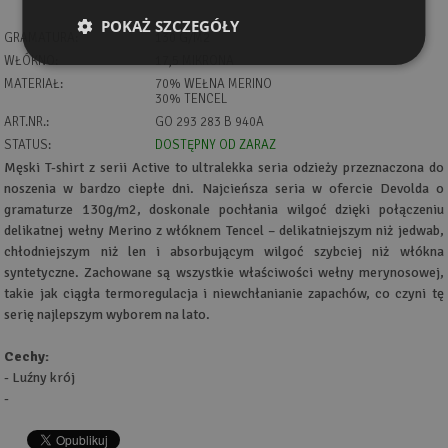
POKAŻ SZCZEGÓŁY
GRAMATURA:
130 G/M2
WŁÓKNO:
17,5 MIKRONA
MATERIAŁ:
70% WEŁNA MERINO
30% TENCEL
ART.NR.:
GO 293 283 B 940A
STATUS:
DOSTĘPNY OD ZARAZ
Męski T-shirt z serii Active to ultralekka seria odzieży przeznaczona do
noszenia w bardzo ciepłe dni. Najcieńsza seria w ofercie Devolda o
gramaturze 130g/m2, doskonale pochłania wilgoć dzięki połączeniu
delikatnej wełny Merino z włóknem Tencel – delikatniejszym niż jedwab,
chłodniejszym niż len i absorbującym wilgoć szybciej niż włókna
syntetyczne. Zachowane są wszystkie właściwości wełny merynosowej,
takie jak ciągła termoregulacja i niewchłanianie zapachów, co czyni tę
serię najlepszym wyborem na lato.
Cechy:
- Luźny krój
-