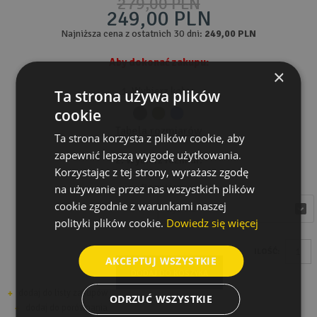
279,00 PLN
249,00 PLN
Najniższa cena z ostatnich 30 dni:
249,00 PLN
Aby dokonać zakupu:
×
1. Wybierz kolor:
Ta strona używa plików
cookie
Tabela rozmiarów
Ta strona korzysta z plików cookie, aby
zapewnić lepszą wygodę użytkowania.
2. Wybierz rozmiar:
Korzystając z tej strony, wyrażasz zgodę
Rozmiar
na używanie przez nas wszystkich plików
cookie zgodnie z warunkami naszej
wybierz
wybierz
polityki plików cookie.
Dowiedz się więcej
ILOŚĆ:
AKCEPTUJ WSZYSTKIE
DODAJ DO KOSZYKA
dodaj do listy zakupów
ODRZUĆ WSZYSTKIE
dodaj do porównania