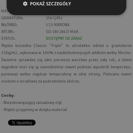
POKAŻ SZCZEGÓŁY
MATERIAŁ:
100% WEŁNA MERINO
GRAMATURA:
150 G/M2
WŁÓKNO:
17,5 MIKRONA
ART.NR.:
GO 180 284 D 950A
STATUS:
DOSTĘPNY OD ZARAZ
Męska koszulka Classic ''Triple'' to ultralekka odzież o gramaturze
150g/m2, wykonana w 100% z najdelikatniejszych włókien wełny Merino.
Świetnie sprawdza się jako pierwsza warstwa przez cały rok, a latem
wygodnie nosi się ją samodzielnie nawet podczas wysokich temperatur,
ponieważ wełna reguluje temperaturę w obie strony. Polecana nawet
osobom o wrażliwej na podrażnienia skórze.
Cechy:
- Niezobowiązujący casualowy styl
- Miękki przyjemny w dotyku materiał