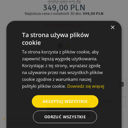
399,00 PLN
349,00 PLN
Najniższa cena z ostatnich 30 dni:
399,00 PLN
Aby dokonać zakupu:
×
Ta strona używa plików
1. Wybierz kolor:
cookie
Ta strona korzysta z plików cookie, aby
Tabela rozmiarów
zapewnić lepszą wygodę użytkowania.
2. Wybierz rozmiar:
Korzystając z tej strony, wyrażasz zgodę
na używanie przez nas wszystkich plików
Rozmiar
cookie zgodnie z warunkami naszej
wybierz
wybierz
polityki plików cookie.
Dowiedz się więcej
AKCEPTUJ WSZYSTKIE
ILOŚĆ:
DODAJ DO KOSZYKA
ODRZUĆ WSZYSTKIE
dodaj do listy zakupów
dodaj do porównania