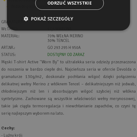
dodaj do listy zakupów
ODRZUĆ WSZYSTKIE
dodaj do porównania
POKAŻ SZCZEGÓŁY
GRAMATURA:
130 G/M2
WŁÓKNO:
17,5 MIKRONA
MATERIAŁ:
70% WEŁNA MERINO
30% TENCEL
ART.NR.:
GO 293 295 H 950A
STATUS:
DOSTĘPNY OD ZARAZ
Męski T-shirt Active ''Worn By'' to ultralekka seria odzieży przeznaczona
do noszenia w bardzo ciepłe dni. Najcieńsza seria w ofercie Devolda o
gramaturze 130g/m2, doskonale pochłania wilgoć dzięki połączeniu
delikatnej wełny Merino z włóknem Tencel – delikatniejszym niż jedwab,
chłodniejszym niż len i absorbującym wilgoć szybciej niż włókna
syntetyczne. Zachowane są wszystkie właściwości wełny merynosowej,
takie jak ciągła termoregulacja i niewchłanianie zapachów, co czyni tę
serię najlepszym wyborem na lato.
Cechy:
- Luźny krój