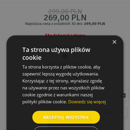
299,00 PLN
269,00 PLN
Najniższa cena z ostatnich 30 dni:
299,00 PLN
Aby dokonać zakupu:
×
1. Wybierz kolor:
Ta strona używa plików
cookie
Tabela rozmiarów
Ta strona korzysta z plików cookie, aby
zapewnić lepszą wygodę użytkowania.
2. Wybierz rozmiar:
Korzystając z tej strony, wyrażasz zgodę
Rozmiar
na używanie przez nas wszystkich plików
cookie zgodnie z warunkami naszej
wybierz
wybierz
polityki plików cookie.
Dowiedz się więcej
ILOŚĆ:
AKCEPTUJ WSZYSTKIE
DODAJ DO KOSZYKA