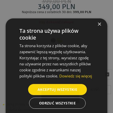
399,00 PLN
349,00 PLN
Najniższa cena z ostatnich 30 dni:
399,00 PLN
Aby dokonać zakupu:
×
Ta strona używa plików
1. Wybierz kolor:
cookie
Ta strona korzysta z plików cookie, aby
Tabela rozmiarów
zapewnić lepszą wygodę użytkowania.
2. Wybierz rozmiar:
Korzystając z tej strony, wyrażasz zgodę
na używanie przez nas wszystkich plików
Rozmiar
cookie zgodnie z warunkami naszej
wybierz
wybierz
polityki plików cookie.
Dowiedz się więcej
AKCEPTUJ WSZYSTKIE
ILOŚĆ:
DODAJ DO KOSZYKA
ODRZUĆ WSZYSTKIE
dodaj do listy zakupów
dodaj do porównania