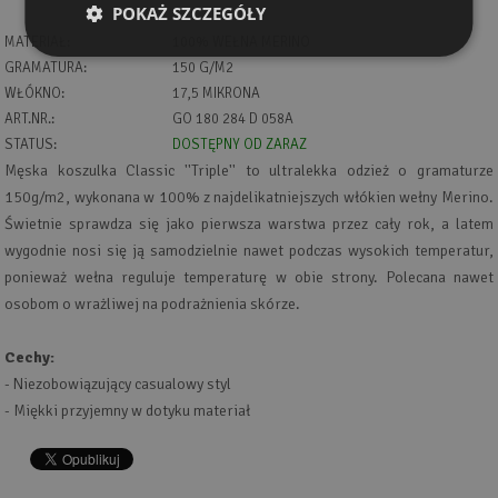
POKAŻ SZCZEGÓŁY
MATERIAŁ:
100% WEŁNA MERINO
GRAMATURA:
150 G/M2
WŁÓKNO:
17,5 MIKRONA
ART.NR.:
GO 180 284 D 058A
STATUS:
DOSTĘPNY OD ZARAZ
Męska koszulka Classic ''Triple'' to ultralekka odzież o gramaturze
150g/m2, wykonana w 100% z najdelikatniejszych włókien wełny Merino.
Świetnie sprawdza się jako pierwsza warstwa przez cały rok, a latem
wygodnie nosi się ją samodzielnie nawet podczas wysokich temperatur,
ponieważ wełna reguluje temperaturę w obie strony. Polecana nawet
osobom o wrażliwej na podrażnienia skórze.
Cechy:
- Niezobowiązujący casualowy styl
- Miękki przyjemny w dotyku materiał