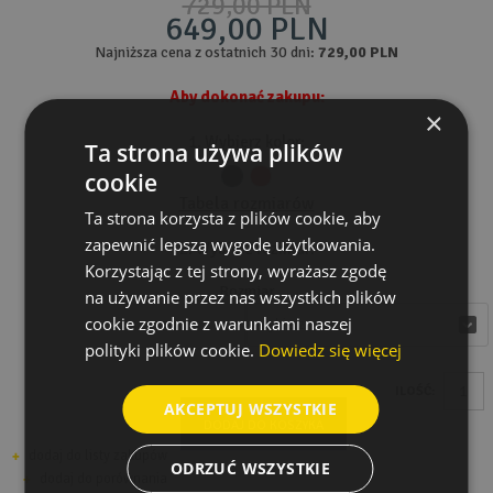
729,00 PLN
649,00 PLN
Najniższa cena z ostatnich 30 dni:
729,00 PLN
Aby dokonać zakupu:
×
1. Wybierz kolor:
Ta strona używa plików
cookie
Tabela rozmiarów
Ta strona korzysta z plików cookie, aby
zapewnić lepszą wygodę użytkowania.
2. Wybierz rozmiar:
Korzystając z tej strony, wyrażasz zgodę
Rozmiar
na używanie przez nas wszystkich plików
cookie zgodnie z warunkami naszej
wybierz
wybierz
polityki plików cookie.
Dowiedz się więcej
ILOŚĆ:
AKCEPTUJ WSZYSTKIE
DODAJ DO KOSZYKA
dodaj do listy zakupów
ODRZUĆ WSZYSTKIE
dodaj do porównania