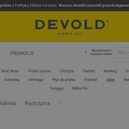
zgodnie z
Polityką Plików Cookies
. Możesz określić warunki przechowywani
Wyszukiwanie
PROMOCJE
.
zaawansowane
Wool Mesh
Tinden Spacer
Lifestyle
Thermo
Running
Tr
Everyday
Litleegga
Płyn do prania
Standal
Jakta
Klø
Tuvegga
Nibba Pro
Kobieta
Mężczyzna