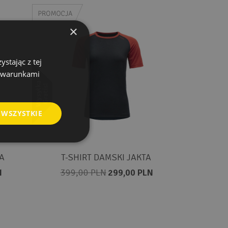
×
stając z tej
z warunkami
 WSZYSTKIE
A
T-SHIRT DAMSKI JAKTA
N
399,00 PLN
299,00 PLN