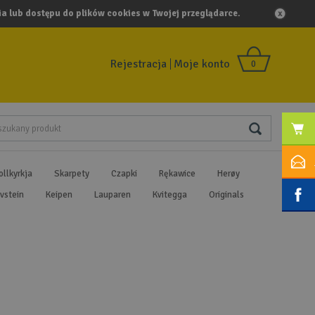
a lub dostępu do plików cookies w Twojej przeglądarce.
Rejestracja
Moje konto
0
ollkyrkja
Skarpety
Czapki
Rękawice
Herøy
vstein
Keipen
Lauparen
Kvitegga
Originals