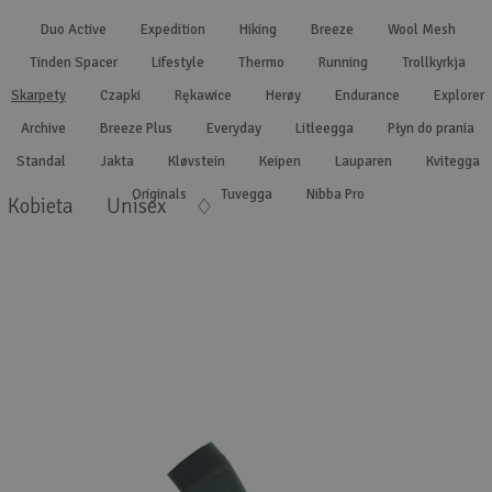
Wyszukiwanie zaawansowane
.
Duo Active
Expedition
Hiking
Breeze
Wool Mesh
Tinden Spacer
Lifestyle
Thermo
Running
Trollkyrkja
Skarpety
Czapki
Rękawice
Herøy
Endurance
Explorer
Archive
Breeze Plus
Everyday
Litleegga
Płyn do prania
Standal
Jakta
Kløvstein
Keipen
Lauparen
Kvitegga
Originals
Tuvegga
Nibba Pro
Kobieta
Unisex