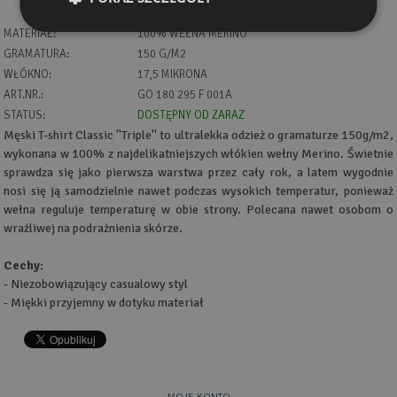
MATERIAŁ:
100% WEŁNA MERINO
GRAMATURA:
150 G/M2
WŁÓKNO:
17,5 MIKRONA
ART.NR.:
GO 180 295 F 001A
STATUS:
DOSTĘPNY OD ZARAZ
Męski T-shirt Classic ''Triple'' to ultralekka odzież o gramaturze 150g/m2,
wykonana w 100% z najdelikatniejszych włókien wełny Merino. Świetnie
sprawdza się jako pierwsza warstwa przez cały rok, a latem wygodnie
nosi się ją samodzielnie nawet podczas wysokich temperatur, ponieważ
wełna reguluje temperaturę w obie strony. Polecana nawet osobom o
wrażliwej na podrażnienia skórze.
Cechy:
- Niezobowiązujący casualowy styl
- Miękki przyjemny w dotyku materiał