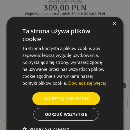
359,00 PLN
309,00 PLN
Najniższa cena z ostatnich 30 dni:
309,00 PLN
×
Aby dokonać zakupu:
Ta strona używa plików
cookie
1. Wybierz kolor:
Ta strona korzysta z plików cookie, aby
Tabela rozmiarów
zapewnić lepszą wygodę użytkowania.
Korzystając z tej strony, wyrażasz zgodę
2. Wybierz rozmiar:
na używanie przez nas wszystkich plików
cookie zgodnie z warunkami naszej
Rozmiar
polityki plików cookie.
Dowiedz się więcej
wybierz
wybierz
AKCEPTUJ WSZYSTKIE
ILOŚĆ:
DODAJ DO KOSZYKA
ODRZUĆ WSZYSTKIE
dodaj do listy zakupów
dodaj do porównania
POKAŻ SZCZEGÓŁY