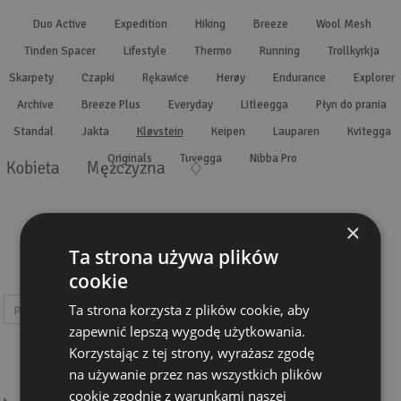
Wyszukiwanie zaawansowane
.
Duo Active
Expedition
Hiking
Breeze
Wool Mesh
Tinden Spacer
Lifestyle
Thermo
Running
Trollkyrkja
Skarpety
Czapki
Rękawice
Herøy
Endurance
Explorer
Archive
Breeze Plus
Everyday
Litleegga
Płyn do prania
Standal
Jakta
Kløvstein
Keipen
Lauparen
Kvitegga
Originals
Tuvegga
Nibba Pro
Kobieta
Mężczyzna
×
Ta strona używa plików
cookie
Ta strona korzysta z plików cookie, aby
zapewnić lepszą wygodę użytkowania.
Korzystając z tej strony, wyrażasz zgodę
na używanie przez nas wszystkich plików
cookie zgodnie z warunkami naszej