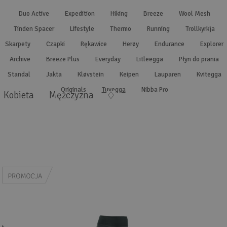
Wyszukiwanie zaawansowane
.
Duo Active
Expedition
Hiking
Breeze
Wool Mesh
Tinden Spacer
Lifestyle
Thermo
Running
Trollkyrkja
Skarpety
Czapki
Rękawice
Herøy
Endurance
Explorer
Archive
Breeze Plus
Everyday
Litleegga
Płyn do prania
Standal
Jakta
Kløvstein
Keipen
Lauparen
Kvitegga
Originals
Tuvegga
Nibba Pro
Kobieta
Mężczyzna