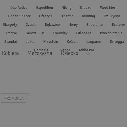
Wyszukiwanie zaawansowane
.
Duo Active
Expedition
Hiking
Breeze
Wool Mesh
Tinden Spacer
Lifestyle
Thermo
Running
Trollkyrkja
Skarpety
Czapki
Rękawice
Herøy
Endurance
Explorer
Archive
Breeze Plus
Everyday
Litleegga
Płyn do prania
Standal
Jakta
Kløvstein
Keipen
Lauparen
Kvitegga
Originals
Tuvegga
Nibba Pro
Kobieta
Mężczyzna
Dziecko