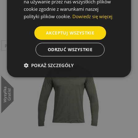
na używanie przez nas wszystkich plików
KOSZULKA MĘSKA BREEZE MERINO
cookie zgodnie z warunkami naszej
polityki plików cookie.
Dowiedz się więcej
349,00 PLN
399,00 PLN
AKCEPTUJ WSZYSTKIE
ODRZUĆ WSZYSTKIE
POKAŻ SZCZEGÓŁY