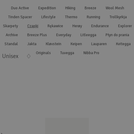
Wyszukiwanie zaawansowane
.
Duo Active
Expedition
Hiking
Breeze
Wool Mesh
Tinden Spacer
Lifestyle
Thermo
Running
Trollkyrkja
Skarpety
Czapki
Rękawice
Herøy
Endurance
Explorer
Archive
Breeze Plus
Everyday
Litleegga
Płyn do prania
Standal
Jakta
Kløvstein
Keipen
Lauparen
Kvitegga
Originals
Tuvegga
Nibba Pro
Unisex