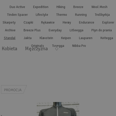
Wyszukiwanie zaawansowane
.
Duo Active
Expedition
Hiking
Breeze
Wool Mesh
Tinden Spacer
Lifestyle
Thermo
Running
Trollkyrkja
Skarpety
Czapki
Rękawice
Herøy
Endurance
Explorer
Archive
Breeze Plus
Everyday
Litleegga
Płyn do prania
Standal
Jakta
Kløvstein
Keipen
Lauparen
Kvitegga
Originals
Tuvegga
Nibba Pro
Kobieta
Mężczyzna