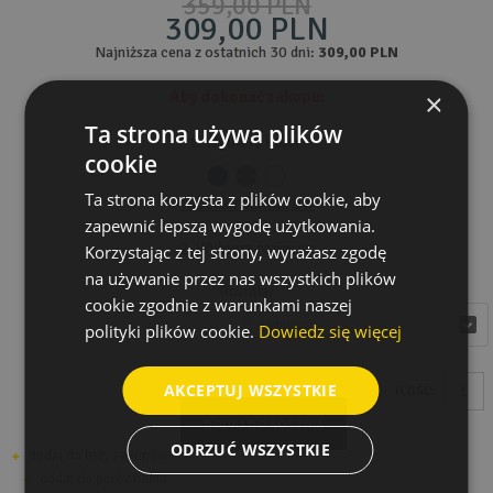
359,00 PLN
309,00 PLN
Najniższa cena z ostatnich 30 dni:
309,00 PLN
Aby dokonać zakupu:
×
Ta strona używa plików
1. Wybierz kolor:
cookie
Ta strona korzysta z plików cookie, aby
Tabela rozmiarów
zapewnić lepszą wygodę użytkowania.
2. Wybierz rozmiar:
Korzystając z tej strony, wyrażasz zgodę
na używanie przez nas wszystkich plików
Rozmiar
cookie zgodnie z warunkami naszej
wybierz
wybierz
polityki plików cookie.
Dowiedz się więcej
AKCEPTUJ WSZYSTKIE
ILOŚĆ:
DODAJ DO KOSZYKA
ODRZUĆ WSZYSTKIE
dodaj do listy zakupów
dodaj do porównania