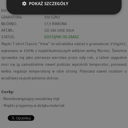
POKAŻ SZCZEGÓŁY
MATERIAŁ:
100% WEŁNA MERINO
GRAMATURA:
150 G/M2
WŁÓKNO:
17,5 MIKRONA
ART.NR.:
GO 180 295E 001A
STATUS:
DOSTĘPNY OD ZARAZ
Męski T-shirt Classic ''View'' to ultralekka odzież o gramaturze 150g/m2,
wykonana w 100% z najdelikatniejszych włókien wełny Merino. Świetnie
sprawdza się jako pierwsza warstwa przez cały rok, a latem wygodnie
nosi się ją samodzielnie nawet podczas wysokich temperatur, ponieważ
wełna reguluje temperaturę w obie strony. Polecana nawet osobom o
wrażliwej na podrażnienia skórze.
Cechy:
- Niezobowiązujący casualowy styl
- Miękki przyjemny w dotyku materiał