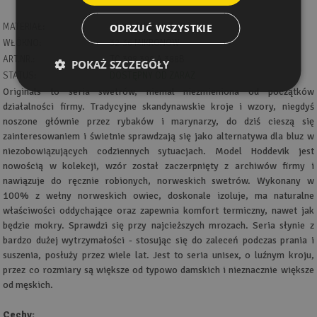
ODRZUĆ WSZYSTKIE
MATERIAŁ:
100% PURE NEW WOOL
WŁÓKNO:
32-36 MIKRONÓW
ART.NR.:
TC 398 390 A 388B
POKAŻ SZCZEGÓŁY
STATUS:
DOSTĘPNY OD ZARAZ
Originals to seria swetrów, niemal niezmieniona od początków
działalności firmy. Tradycyjne skandynawskie kroje i wzory, niegdyś
noszone głównie przez rybaków i marynarzy, do dziś cieszą się
zainteresowaniem i świetnie sprawdzają się jako alternatywa dla bluz w
niezobowiązujących codziennych sytuacjach. Model Hoddevik jest
nowością w kolekcji, wzór został zaczerpnięty z archiwów firmy i
nawiązuje do ręcznie robionych, norweskich swetrów. Wykonany w
100% z wełny norweskich owiec, doskonale izoluje, ma naturalne
właściwości oddychające oraz zapewnia komfort termiczny, nawet jak
będzie mokry. Sprawdzi się przy najcieższych mrozach. Seria słynie z
bardzo dużej wytrzymałości - stosując się do zaleceń podczas prania i
suszenia, posłuży przez wiele lat. Jest to seria unisex, o luźnym kroju,
przez co rozmiary są większe od typowo damskich i nieznacznie większe
od męskich.
Cechy: