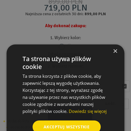
899,00 PLN
719,00 PLN
Najniższa cena z ostatnich 30 dni:
899,00 PLN
Aby dokonać zakupu:
1. Wybierz kolor:
×
Tabela rozmiarów
Ta strona używa plików
cookie
2. Wybierz rozmiar:
Ta strona korzysta z plików cookie, aby
Rozmiar
zapewnić lepszą wygodę użytkowania.
wybierz
wybierz
Korzystając z tej strony, wyrażasz zgodę
na używanie przez nas wszystkich plików
cookie zgodnie z warunkami naszej
ILOŚĆ:
polityki plików cookie.
Dowiedz się więcej
DODAJ DO KOSZYKA
dodaj do listy zakupów
AKCEPTUJ WSZYSTKIE
dodaj do porównania