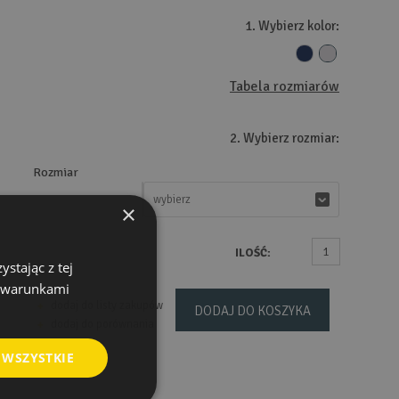
1. Wybierz kolor:
Tabela rozmiarów
2. Wybierz rozmiar:
Rozmiar
wybierz
wybierz
×
ILOŚĆ:
stając z tej
z warunkami
dodaj do listy zakupów
DODAJ DO KOSZYKA
dodaj do porównania
 WSZYSTKIE