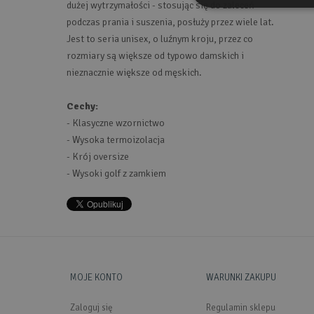
dużej wytrzymałości - stosując się do zaleceń
podczas prania i suszenia, posłuży przez wiele lat.
Jest to seria unisex, o luźnym kroju, przez co
rozmiary są większe od typowo damskich i
nieznacznie większe od męskich.
Cechy:
- Klasyczne wzornictwo
- Wysoka termoizolacja
- Krój oversize
- Wysoki golf z zamkiem
MOJE KONTO
WARUNKI ZAKUPU
Zaloguj się
Regulamin sklepu