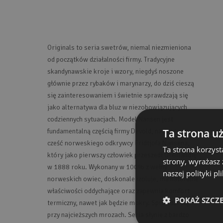
Originals to seria swetrów, niemal niezmieniona
od początków działalności firmy. Tradycyjne
skandynawskie kroje i wzory, niegdyś noszone
głównie przez rybaków i marynarzy, do dziś cieszą
się zainteresowaniem i świetnie sprawdzają się
jako alternatywa dla bluz w niezobowiązujących
codziennych sytuacjach. Model Nansen jest
Ta strona u
fundamentalną częścią firmy Devold, nazwany na
cześć norweskiego odkrywcy Fridtjofa Nansena,
Ta strona korzyst
który jako pierwszy człowiek przeszedł Grenlandię
strony, wyrażasz
w 1888 roku. Wykonany w 100% z wełny
naszej polityki p
norweskich owiec, doskonale izoluje, ma naturalne
właściwości oddychające oraz zapewnia komfort
POKAŻ SZCZ
termiczny, nawet jak będzie mokry. Sprawdzi się
przy najcieższych mrozach. Seria słynie z bardzo