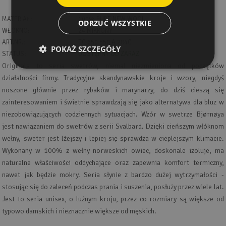
MATERIAŁ:
100% PURE NEW WOOL
ODRZUĆ WSZYSTKIE
WŁÓKNO:
24 MIKRONY
ART.NR.:
TC 650 550 A 284C
POKAŻ SZCZEGÓŁY
STATUS:
DOSTĘPNY OD ZARAZ
Originals to seria swetrów, niemal niezmieniona od początków
działalności firmy. Tradycyjne skandynawskie kroje i wzory, niegdyś
noszone głównie przez rybaków i marynarzy, do dziś cieszą się
zainteresowaniem i świetnie sprawdzają się jako alternatywa dla bluz w
niezobowiązujących codziennych sytuacjach. Wzór w swetrze Bjørnøya
jest nawiązaniem do swetrów z serii Svalbard. Dzięki cieńszym włóknom
wełny, sweter jest lżejszy i lepiej się sprawdza w cieplejszym klimacie.
Wykonany w 100% z wełny norweskich owiec, doskonale izoluje, ma
naturalne właściwości oddychające oraz zapewnia komfort termiczny,
nawet jak będzie mokry. Seria słynie z bardzo dużej wytrzymałości -
stosując się do zaleceń podczas prania i suszenia, posłuży przez wiele lat.
Jest to seria unisex, o luźnym kroju, przez co rozmiary są większe od
typowo damskich i nieznacznie większe od męskich.