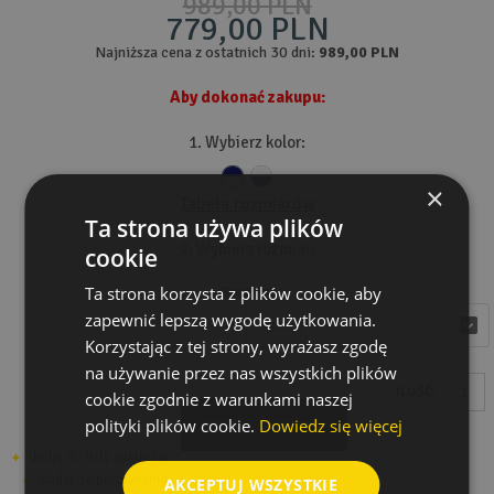
989,00 PLN
779,00 PLN
Najniższa cena z ostatnich 30 dni:
989,00 PLN
Aby dokonać zakupu:
1. Wybierz kolor:
×
Tabela rozmiarów
Ta strona używa plików
2. Wybierz rozmiar:
cookie
Ta strona korzysta z plików cookie, aby
Rozmiar
zapewnić lepszą wygodę użytkowania.
wybierz
wybierz
Korzystając z tej strony, wyrażasz zgodę
na używanie przez nas wszystkich plików
ILOŚĆ:
cookie zgodnie z warunkami naszej
polityki plików cookie.
Dowiedz się więcej
DODAJ DO KOSZYKA
dodaj do listy zakupów
dodaj do porównania
AKCEPTUJ WSZYSTKIE