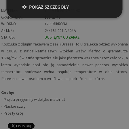
POKAŻ SZCZEGÓŁY
MATERIAŁ:
100% WEŁNA MERINO
GRAMATURA:
150 G/M2
WŁÓKNO:
17,5 MIKRONA
ART.NR.:
GO 181 221 A 404A
STATUS:
DOSTĘPNY OD ZARAZ
Koszulka z długim rękawem z serii Breeze, to ultralekka odzież wykonana
w 100% z najdelikatniejszych włókien wełny Merino o gramaturze
150g/m2. Świetnie sprawdza się jako pierwsza warstwa przez cały rok, a
latem wygodnie nosi się ją samodzielnie nawet podczas wysokich
temperatur, ponieważ wełna reguluje temperaturę w obie strony.
Polecana nawet osobom o wrażliwej na podrażnienia skórze.
Cechy:
- Miękki przyjemny w dotyku materiał
- Płaskie szwy
- Prosty krój