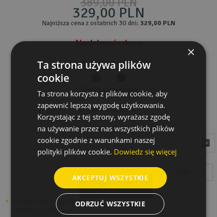
389,00 PLN
329,00 PLN
Najniższa cena z ostatnich 30 dni:
329,00 PLN
Aby dokonać zakupu:
×
Ta strona używa plików
1. Wybierz kolor:
cookie
Tabela rozmiarów
Ta strona korzysta z plików cookie, aby
zapewnić lepszą wygodę użytkowania.
2. Wybierz rozmiar:
Korzystając z tej strony, wyrażasz zgodę
na używanie przez nas wszystkich plików
Rozmiar
cookie zgodnie z warunkami naszej
wybierz
wybierz
polityki plików cookie.
Dowiedz się więcej
ILOŚĆ:
AKCEPTUJ WSZYSTKIE
DODAJ DO KOSZYKA
dodaj do listy zakupów
ODRZUĆ WSZYSTKIE
dodaj do porównania