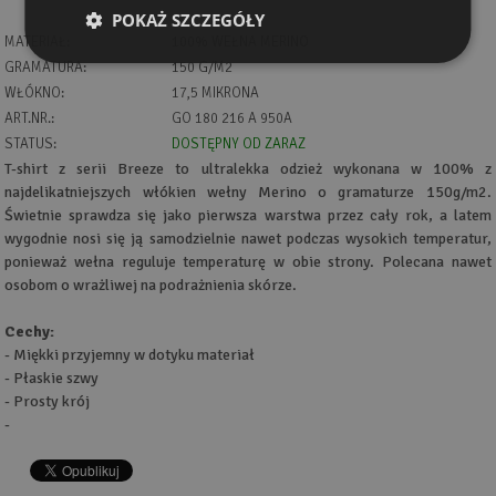
POKAŻ SZCZEGÓŁY
MATERIAŁ:
100% WEŁNA MERINO
GRAMATURA:
150 G/M2
WŁÓKNO:
17,5 MIKRONA
ART.NR.:
GO 180 216 A 950A
STATUS:
DOSTĘPNY OD ZARAZ
T-shirt z serii Breeze to ultralekka odzież wykonana w 100% z
najdelikatniejszych włókien wełny Merino o gramaturze 150g/m2.
Świetnie sprawdza się jako pierwsza warstwa przez cały rok, a latem
wygodnie nosi się ją samodzielnie nawet podczas wysokich temperatur,
ponieważ wełna reguluje temperaturę w obie strony. Polecana nawet
osobom o wrażliwej na podrażnienia skórze.
Cechy:
- Miękki przyjemny w dotyku materiał
- Płaskie szwy
- Prosty krój
-