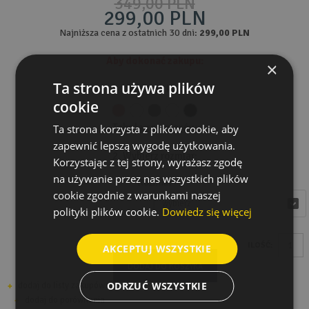
349,00 PLN
299,00 PLN
Najniższa cena z ostatnich 30 dni:
299,00 PLN
Aby dokonać zakupu:
×
Ta strona używa plików
1. Wybierz kolor:
cookie
Tabela rozmiarów
Ta strona korzysta z plików cookie, aby
zapewnić lepszą wygodę użytkowania.
2. Wybierz rozmiar:
Korzystając z tej strony, wyrażasz zgodę
na używanie przez nas wszystkich plików
Rozmiar
cookie zgodnie z warunkami naszej
wybierz
wybierz
polityki plików cookie.
Dowiedz się więcej
ILOŚĆ:
AKCEPTUJ WSZYSTKIE
DODAJ DO KOSZYKA
ODRZUĆ WSZYSTKIE
dodaj do listy zakupów
dodaj do porównania