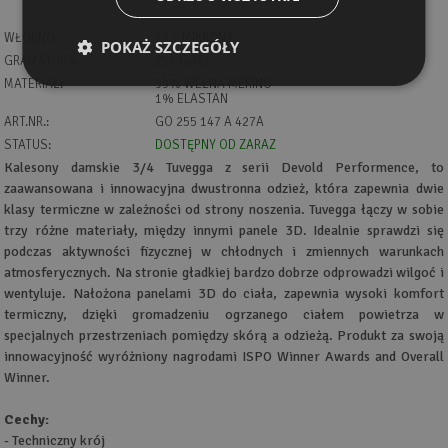
WŁÓKNO:
18,7 MIKRONA
POKAŻ SZCZEGÓŁY
GRAMATURA:
250 G/M2
MATERIAŁ:
99% WEŁNA MERINO
1% ELASTAN
ART.NR.:
GO 255 147 A 427A
STATUS:
DOSTĘPNY OD ZARAZ
Kalesony damskie 3/4 Tuvegga z serii Devold Performence, to
zaawansowana i innowacyjna dwustronna odzież, która zapewnia dwie
klasy termiczne w zależności od strony noszenia. Tuvegga łączy w sobie
trzy różne materiały, między innymi panele 3D. Idealnie sprawdzi się
podczas aktywności fizycznej w chłodnych i zmiennych warunkach
atmosferycznych. Na stronie gładkiej bardzo dobrze odprowadzi wilgoć i
wentyluje. Nałożona panelami 3D do ciała, zapewnia wysoki komfort
termiczny, dzięki gromadzeniu ogrzanego ciałem powietrza w
specjalnych przestrzeniach pomiędzy skórą a odzieżą. Produkt za swoją
innowacyjność wyróżniony nagrodami ISPO Winner Awards and Overall
Winner.
Cechy:
- Techniczny krój