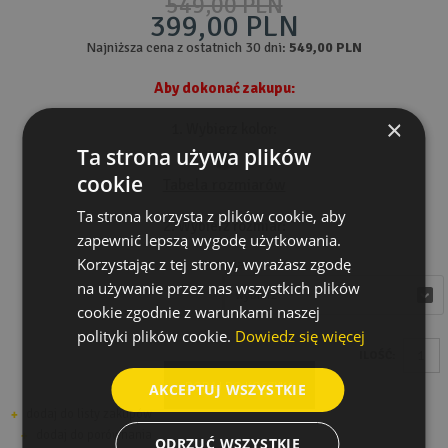
549,00 PLN
399,00 PLN
Najniższa cena z ostatnich 30 dni:
549,00 PLN
Aby dokonać zakupu:
×
1. Wybierz kolor:
Ta strona używa plików
cookie
Tabela rozmiarów
Ta strona korzysta z plików cookie, aby
2. Wybierz rozmiar:
zapewnić lepszą wygodę użytkowania.
Korzystając z tej strony, wyrażasz zgodę
Rozmiar
na używanie przez nas wszystkich plików
wybierz
wybierz
cookie zgodnie z warunkami naszej
polityki plików cookie.
Dowiedz się więcej
ILOŚĆ:
DODAJ DO KOSZYKA
AKCEPTUJ WSZYSTKIE
dodaj do listy zakupów
dodaj do porównania
ODRZUĆ WSZYSTKIE