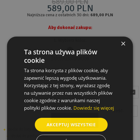
689,00 PLN
589,00 PLN
Najniższa cena z ostatnich 30 dni:
689,00 PLN
Aby dokonać zakupu:
1. Wybierz kolor:
×
Ta strona używa plików
Tabela rozmiarów
cookie
Ta strona korzysta z plików cookie, aby
2. Wybierz rozmiar:
zapewnić lepszą wygodę użytkowania.
Rozmiar
Korzystając z tej strony, wyrażasz zgodę
na używanie przez nas wszystkich plików
wybierz
wybierz
cookie zgodnie z warunkami naszej
polityki plików cookie.
Dowiedz się więcej
ILOŚĆ:
DODAJ DO KOSZYKA
AKCEPTUJ WSZYSTKIE
dodaj do listy zakupów
dodaj do porównania