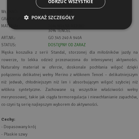
ODRZUĆ WSZYSTKIE
WŁÓKNO:
17,5 MIKRONA
POKAŻ SZCZEGÓŁY
GRAMATURA:
170 G/M2
MATERIAŁ:
70% WEŁNA MERINO
30% TENCEL
ART.NR.:
GO 345 240 A 940A
STATUS:
DOSTĘPNY OD ZARAZ
Męska koszulka z serii Standal, storzonej dla miłośników jazdy na
rowerze, to lekka odzież przeznaczona do intensywnej aktywności.
Naturalny materiał w ofercie, doskonale pochłania wilgoć dzięki
połączeniu delikatnej wełny Merino z włóknem Tencel – delikatniejszym
niż jedwab, chłodniejszym niż len i absorbującym wilgoć szybciej niż
włókna syntetyczne. Zachowane są wszystkie właściwości wełny
merynosowej, takie jak ciągła termoregulacja i niewchłanianie zapachów,
co czyni tą serię najlepszym wyborem do aktywności.
Cechy:
- Dopasowany krój
- Płaskie szwy