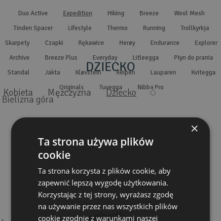
Wyszukiwanie zaawansowane
.
Duo Active
Expedition
Hiking
Breeze
Wool Mesh
Tinden Spacer
Lifestyle
Thermo
Running
Trollkyrkja
Skarpety
Czapki
Rękawice
Herøy
Endurance
Explorer
Archive
Breeze Plus
Everyday
Litleegga
Płyn do prania
DZIECKO
Standal
Jakta
Kløvstein
Keipen
Lauparen
Kvitegga
Originals
Tuvegga
Nibba Pro
Kobieta
Mężczyzna
Dziecko
Bielizna góra
×
Ta strona używa plików
cookie
Ta strona korzysta z plików cookie, aby
zapewnić lepszą wygodę użytkowania.
Korzystając z tej strony, wyrażasz zgodę
na używanie przez nas wszystkich plików
cookie zgodnie z warunkami naszej