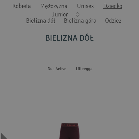
Wyszukiwanie zaawansowane
.
Kobieta
Mężczyzna
Unisex
Dziecko
Junior
Bielizna dół
Bielizna góra
Odzież
BIELIZNA DÓŁ
Duo Active
Litleegga