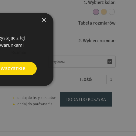
1. Wybierz kolor:
×
Tabela rozmiarów
stając z tej
2. Wybierz rozmiar:
z warunkami
Rozmiar
wybierz
wybierz
 WSZYSTKIE
ILOŚĆ:
dodaj do listy zakupów
DODAJ DO KOSZYKA
dodaj do porównania