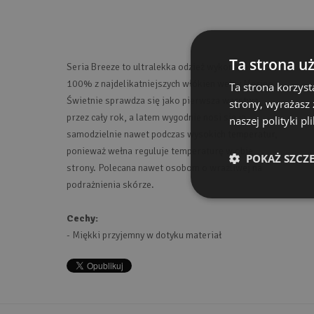
Ta strona u
Seria Breeze to ultralekka odzież wykonana w
100% z najdelikatniejszych włókien wełny Merino.
Ta strona korzyst
Świetnie sprawdza się jako pierwsza warstwa
strony, wyrażasz
przez cały rok, a latem wygodnie nosi się ją
naszej polityki p
samodzielnie nawet podczas wysokich temperatur,
ponieważ wełna reguluje temperaturę w obie
POKAŻ SZCZ
strony. Polecana nawet osobom o wrażliwej na
podrażnienia skórze.
Cechy:
- Miękki przyjemny w dotyku materiał