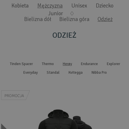
Wyszukiwanie zaawansowane
.
Kobieta
Mężczyzna
Unisex
Dziecko
Junior
Bielizna dół
Bielizna góra
Odzież
ODZIEŻ
Tinden Spacer
Thermo
Herøy
Endurance
Explorer
Everyday
Standal
Kvitegga
Nibba Pro