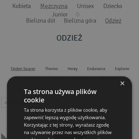
Wyszukiwanie zaawansowane
.
Kobieta
Mężczyzna
Unisex
Dziecko
Junior
Bielizna dół
Bielizna góra
Odzież
ODZIEŻ
Tinden Spacer
Thermo
Herøy
Endurance
Explorer
Everyday
Standal
Kvitegga
Nibba Pro
×
Ta strona używa plików
cookie
Ta strona korzysta z plików cookie, aby
zapewnić lepszą wygodę użytkowania.
Korzystając z tej strony, wyrażasz zgodę
na używanie przez nas wszystkich plików