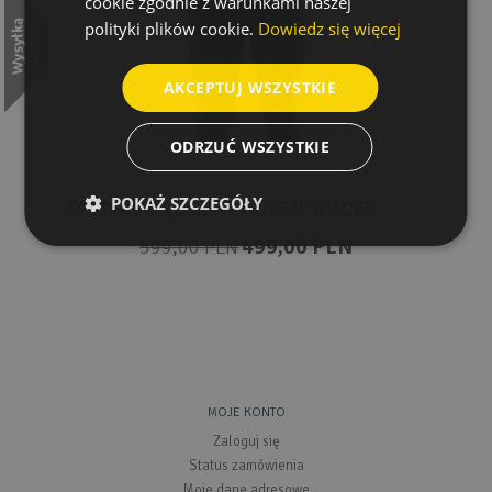
cookie zgodnie z warunkami naszej
polityki plików cookie.
Dowiedz się więcej
AKCEPTUJ WSZYSTKIE
ODRZUĆ WSZYSTKIE
POKAŻ SZCZEGÓŁY
SPODNIE MĘSKIE ¾ TINDEN SPACER
499,00 PLN
599,00 PLN
MOJE KONTO
Zaloguj się
Status zamówienia
Moje dane adresowe