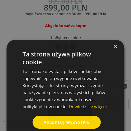
999,00 PLN
899,00 PLN
Najniższa cena z ostatnich 30 dni:
999,00 PLN
Aby dokonać zakupu:
1. Wybierz kolor:
×
Ta strona używa plików
Tabela rozmiarów
cookie
2. Wybierz rozmiar:
Ta strona korzysta z plików cookie, aby
Rozmiar
zapewnić lepszą wygodę użytkowania.
Korzystając z tej strony, wyrażasz zgodę
wybierz
wybierz
na używanie przez nas wszystkich plików
cookie zgodnie z warunkami naszej
ILOŚĆ:
polityki plików cookie.
Dowiedz się więcej
DODAJ DO KOSZYKA
dodaj do listy zakupów
AKCEPTUJ WSZYSTKIE
dodaj do porównania