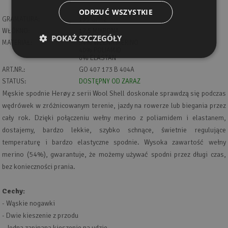
ODRZUĆ WSZYSTKIE
GRAMATURA:
135 G/M2
WŁÓKNO:
17,5 MIKRONA
POKAŻ SZCZEGÓŁY
MATERIAŁ:
54% WEŁNA MERINO
40% POLIAMID
6% ELASTAN
ART.NR.:
GO 407 173 B 404A
STATUS:
DOSTĘPNY OD ZARAZ
Męskie spodnie Herøy z serii Wool Shell doskonale sprawdzą się podczas
wędrówek w zróżnicowanym terenie, jazdy na rowerze lub biegania przez
cały rok. Dzięki połączeniu wełny merino z poliamidem i elastanem,
dostajemy, bardzo lekkie, szybko schnące, świetnie regulujące
temperaturę i bardzo elastyczne spodnie. Wysoka zawartość wełny
merino (54%), gwarantuje, że możemy używać spodni przez długi czas,
bez konieczności prania.
Cechy:
- Wąskie nogawki
- Dwie kieszenie z przodu
- Jedna zapinana kieszenie na udzie