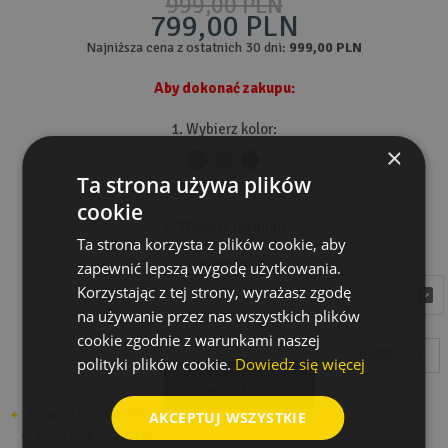
999,00 PLN
799,00 PLN
Najniższa cena z ostatnich 30 dni:
999,00 PLN
Aby dokonać zakupu:
1. Wybierz kolor:
×
Ta strona używa plików
Tabela rozmiarów
cookie
2. Wybierz rozmiar:
Ta strona korzysta z plików cookie, aby
Rozmiar
zapewnić lepszą wygodę użytkowania.
Korzystając z tej strony, wyrażasz zgodę
wybierz
wybierz
na używanie przez nas wszystkich plików
cookie zgodnie z warunkami naszej
ILOŚĆ:
polityki plików cookie.
Dowiedz się więcej
DODAJ DO KOSZYKA
dodaj do listy zakupów
AKCEPTUJ WSZYSTKIE
dodaj do porównania