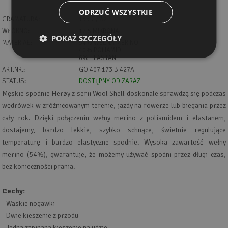
ODRZUĆ WSZYSTKIE
GRAMATURA:
135 G/M2
WŁÓKNO:
17,5 MIKRONA
POKAŻ SZCZEGÓŁY
MATERIAŁ:
54% WEŁNA MERINO
40% POLIAMID
6% ELASTAN
ART.NR.:
GO 407 173 B 427A
STATUS:
DOSTĘPNY OD ZARAZ
Męskie spodnie Herøy z serii Wool Shell doskonale sprawdzą się podczas
wędrówek w zróżnicowanym terenie, jazdy na rowerze lub biegania przez
cały rok. Dzięki połączeniu wełny merino z poliamidem i elastanem,
dostajemy, bardzo lekkie, szybko schnące, świetnie regulujące
temperaturę i bardzo elastyczne spodnie. Wysoka zawartość wełny
merino (54%), gwarantuje, że możemy używać spodni przez długi czas,
bez konieczności prania.
Cechy:
- Wąskie nogawki
- Dwie kieszenie z przodu
- Jedna zapinana kieszenie na udzie