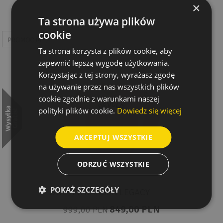
×
Ta strona używa plików
cookie
Ta strona korzysta z plików cookie, aby
zapewnić lepszą wygodę użytkowania.
Korzystając z tej strony, wyrażasz zgodę
na używanie przez nas wszystkich plików
cookie zgodnie z warunkami naszej
polityki plików cookie.
Dowiedz się więcej
AKCEPTUJ WSZYSTKIE
ODRZUĆ WSZYSTKIE
POKAŻ SZCZEGÓŁY
SWETER NANSEN LEGACY
849,00 PLN
999,00 PLN