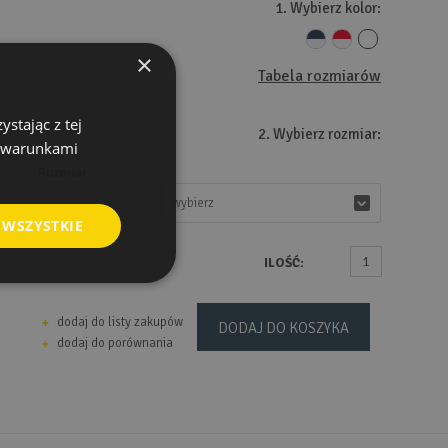
1. Wybierz kolor:
×
Tabela rozmiarów
stając z tej
2. Wybierz rozmiar:
z warunkami
Rozmiar
wybierz
wybierz
 WSZYSTKIE
ILOŚĆ:
dodaj do listy zakupów
DODAJ DO KOSZYKA
dodaj do porównania