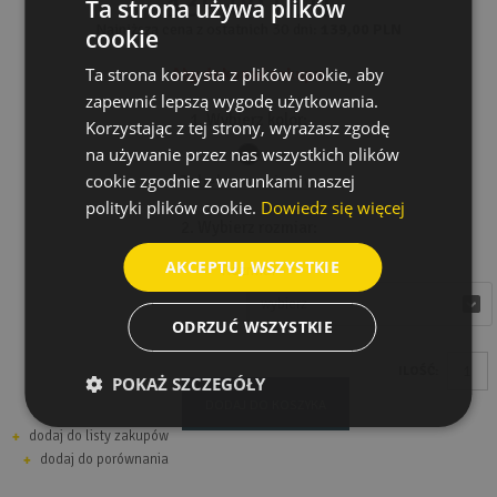
139,00 PLN
Ta strona używa plików
Najniższa cena z ostatnich 30 dni:
139,00 PLN
cookie
Ta strona korzysta z plików cookie, aby
Aby dokonać zakupu:
zapewnić lepszą wygodę użytkowania.
1. Wybierz kolor:
Korzystając z tej strony, wyrażasz zgodę
na używanie przez nas wszystkich plików
cookie zgodnie z warunkami naszej
Tabela rozmiarów
polityki plików cookie.
Dowiedz się więcej
2. Wybierz rozmiar:
AKCEPTUJ WSZYSTKIE
Rozmiar
wybierz
wybierz
ODRZUĆ WSZYSTKIE
ILOŚĆ:
POKAŻ SZCZEGÓŁY
DODAJ DO KOSZYKA
dodaj do listy zakupów
dodaj do porównania