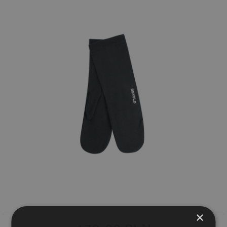
Wyszukiwanie zaawansowane
.
×