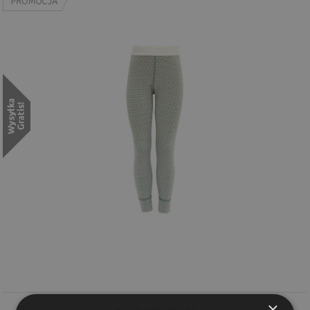
Wyszukiwanie zaawansowane
.
×