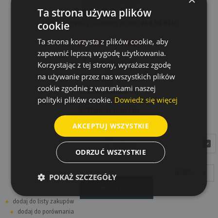
269,00 PLN
249,00 PLN
Ta strona używa plików
cookie
Najniższa cena z ostatnich 30 dni:
269,00 PLN
Ta strona korzysta z plików cookie, aby
Aby dokonać zakupu:
zapewnić lepszą wygodę użytkowania.
1. Wybierz kolor:
Korzystając z tej strony, wyrażasz zgodę
na używanie przez nas wszystkich plików
cookie zgodnie z warunkami naszej
Tabela rozmiarów
polityki plików cookie.
Dowiedz się więcej
2. Wybierz rozmiar:
AKCEPTUJ WSZYSTKIE
Rozmiar
wybierz
wybierz
ODRZUĆ WSZYSTKIE
ILOŚĆ:
POKAŻ SZCZEGÓŁY
DODAJ DO KOSZYKA
dodaj do listy zakupów
dodaj do porównania