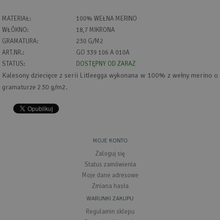
MATERIAŁ:
100% WEŁNA MERINO
WŁÓKNO:
18,7 MIKRONA
GRAMATURA:
230 G/M2
ART.NR.:
GO 339 106 A 010A
STATUS:
DOSTĘPNY OD ZARAZ
Kalesony dziecięce z serii Litleegga wykonana w 100% z wełny merino o
gramaturze 230 g/m2.
MOJE KONTO
Zaloguj się
Status zamówienia
Moje dane adresowe
Zmiana hasła
WARUNKI ZAKUPU
Regulamin sklepu