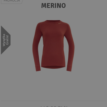
Wyszukiwanie zaawansowane
MERINO
.