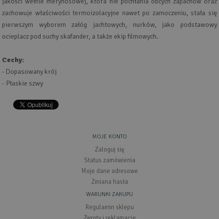
jakości wełnie merynosowej, która nie pochłania obcych zapachów oraz
zachowuje właściwości termoizolacyjne nawet po zamoczeniu, stała się
pierwszym wyborem załóg jachtowych, nurków, jako podstawowy
ocieplacz pod suchy skafander, a także ekip filmowych.
Cechy:
- Dopasowany krój
- Płaskie szwy
MOJE KONTO
Zaloguj się
Status zamówienia
Moje dane adresowe
Zmiana hasła
WARUNKI ZAKUPU
Regulamin sklepu
Zwroty i reklamacje