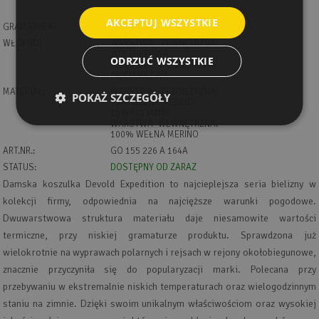
AKCEPTUJ WSZYSTKIE
GRAMATURA:
235 G/M2
WŁÓKNO:
WARSTWA ZEWNĘTRZNA:
20,5 MIKROWA
ODRZUĆ WSZYSTKIE
WARSTWA WEWNĘTRZNA:
18,7 MIKROWA
MATERIAŁ:
WARSTWA ZEWNĘTRZNA:
POKAŻ SZCZEGÓŁY
90% WEŁNA MERINO
10% POLIAMID
WARSTWA WEWNĘTRZNA:
100% WEŁNA MERINO
ART.NR.:
GO 155 226 A 164A
STATUS:
DOSTĘPNY OD ZARAZ
Damska koszulka Devold Expedition to najcieplejsza seria bielizny w
kolekcji firmy, odpowiednia na najcięższe warunki pogodowe.
Dwuwarstwowa struktura materiału daje niesamowite wartości
termiczne, przy niskiej gramaturze produktu. Sprawdzona już
wielokrotnie na wyprawach polarnych i rejsach w rejony okołobiegunowe,
znacznie przyczyniła się do popularyzacji marki. Polecana przy
przebywaniu w ekstremalnie niskich temperaturach oraz wielogodzinnym
staniu na zimnie. Dzięki swoim unikalnym właściwościom oraz wysokiej