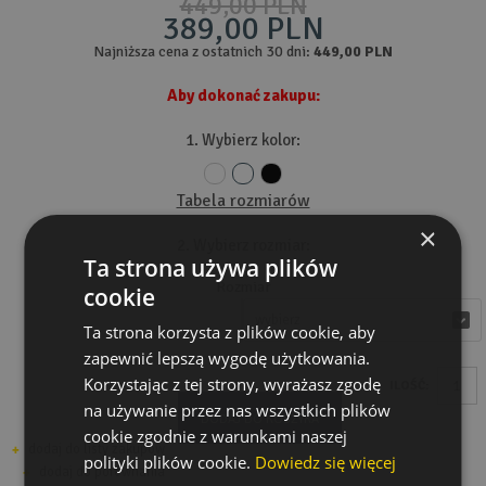
449,00 PLN
389,00 PLN
Najniższa cena z ostatnich 30 dni:
449,00 PLN
Aby dokonać zakupu:
1. Wybierz kolor:
Tabela rozmiarów
×
2. Wybierz rozmiar:
Ta strona używa plików
Rozmiar
cookie
wybierz
wybierz
Ta strona korzysta z plików cookie, aby
zapewnić lepszą wygodę użytkowania.
Korzystając z tej strony, wyrażasz zgodę
ILOŚĆ:
na używanie przez nas wszystkich plików
DODAJ DO KOSZYKA
cookie zgodnie z warunkami naszej
dodaj do listy zakupów
polityki plików cookie.
Dowiedz się więcej
dodaj do porównania