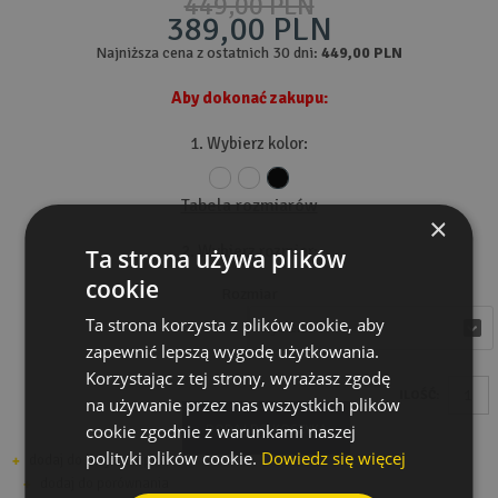
449,00 PLN
389,00 PLN
Najniższa cena z ostatnich 30 dni:
449,00 PLN
Aby dokonać zakupu:
1. Wybierz kolor:
Tabela rozmiarów
×
2. Wybierz rozmiar:
Ta strona używa plików
cookie
Rozmiar
Ta strona korzysta z plików cookie, aby
wybierz
wybierz
zapewnić lepszą wygodę użytkowania.
Korzystając z tej strony, wyrażasz zgodę
ILOŚĆ:
na używanie przez nas wszystkich plików
cookie zgodnie z warunkami naszej
DODAJ DO KOSZYKA
polityki plików cookie.
Dowiedz się więcej
dodaj do listy zakupów
dodaj do porównania