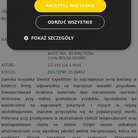
AKCEPTUJ WSZYSTKIE
GRAMATURA:
235 G/M2
WŁÓKNO:
WARSTWA ZEWNĘTRZNA:
ODRZUĆ WSZYSTKIE
20,5 MIKROWA
WARSTWA WEWNĘTRZNA:
18,7 MIKROWA
POKAŻ SZCZEGÓŁY
MATERIAŁ:
WARSTWA ZEWNĘTRZNA:
90% WEŁNA MERINO
10% POLIAMID
WARSTWA WEWNĘTRZNA:
100% WEŁNA MERINO
ART.NR.:
GO 155 226 A 950A
STATUS:
DOSTĘPNY OD ZARAZ
Damska koszulka Devold Expedition to najcieplejsza seria bielizny w
kolekcji firmy, odpowiednia na najcięższe warunki pogodowe.
Dwuwarstwowa struktura materiału daje niesamowite wartości
termiczne, przy niskiej gramaturze produktu. Sprawdzona już
wielokrotnie na wyprawach polarnych i rejsach w rejony
okołobiegunowe, znacznie przyczyniła się do popularyzacji marki.
Polecana przy przebywaniu w ekstremalnie niskich temperaturach oraz
wielogodzinnym staniu na zimnie. Dzięki swoim unikalnym
właściwościom oraz wysokiej jakości wełnie merynosowej, która nie
pochłania obcych zapachów oraz zachowuje właściwości