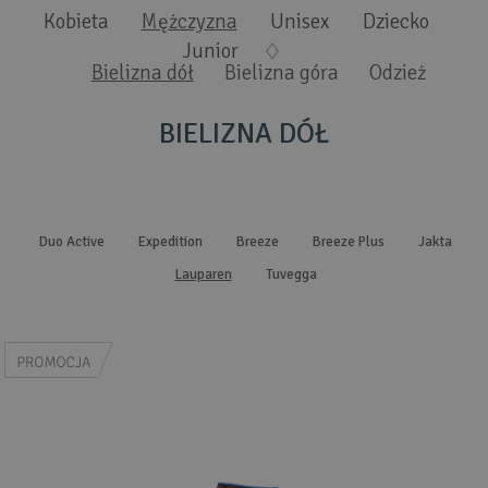
Wyszukiwanie zaawansowane
.
Kobieta
Mężczyzna
Unisex
Dziecko
Junior
Bielizna dół
Bielizna góra
Odzież
BIELIZNA DÓŁ
Duo Active
Expedition
Breeze
Breeze Plus
Jakta
Lauparen
Tuvegga