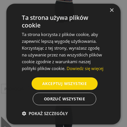
×
Ta strona używa plików
cookie
Ta strona korzysta z plików cookie, aby
zapewnić lepszą wygodę użytkowania.
Korzystając z tej strony, wyrażasz zgodę
BOKSERKI MĘSKIE LAUPAREN
na używanie przez nas wszystkich plików
MERINO
cookie zgodnie z warunkami naszej
189,00 PLN
209,00 PLN
polityki plików cookie.
Dowiedz się więcej
AKCEPTUJ WSZYSTKIE
ODRZUĆ WSZYSTKIE
POKAŻ SZCZEGÓŁY