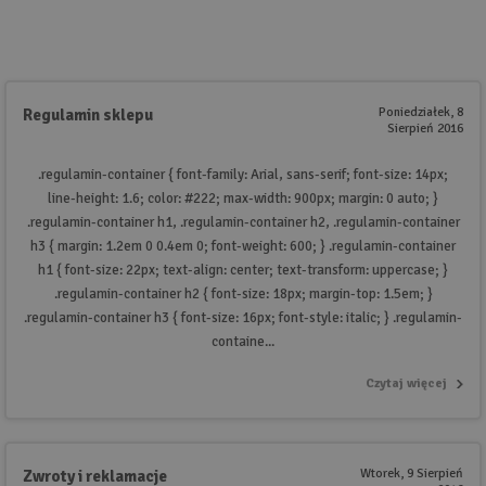
Wyszukiwanie zaawansowane
.
Poniedziałek, 8
Regulamin sklepu
Sierpień 2016
.regulamin-container { font-family: Arial, sans-serif; font-size: 14px;
line-height: 1.6; color: #222; max-width: 900px; margin: 0 auto; }
.regulamin-container h1, .regulamin-container h2, .regulamin-container
h3 { margin: 1.2em 0 0.4em 0; font-weight: 600; } .regulamin-container
h1 { font-size: 22px; text-align: center; text-transform: uppercase; }
.regulamin-container h2 { font-size: 18px; margin-top: 1.5em; }
.regulamin-container h3 { font-size: 16px; font-style: italic; } .regulamin-
containe...
Czytaj więcej
Wtorek, 9 Sierpień
Zwroty i reklamacje