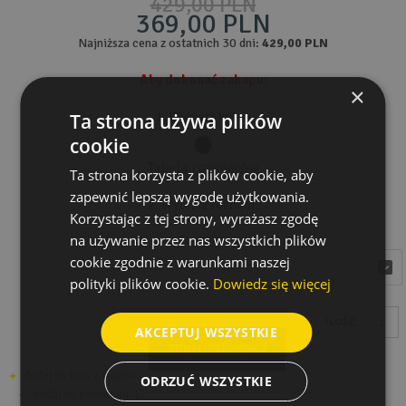
429,00 PLN
369,00 PLN
Najniższa cena z ostatnich 30 dni:
429,00 PLN
Aby dokonać zakupu:
×
Ta strona używa plików
1. Wybierz kolor:
cookie
Tabela rozmiarów
Ta strona korzysta z plików cookie, aby
zapewnić lepszą wygodę użytkowania.
2. Wybierz rozmiar:
Korzystając z tej strony, wyrażasz zgodę
na używanie przez nas wszystkich plików
Rozmiar
cookie zgodnie z warunkami naszej
wybierz
wybierz
polityki plików cookie.
Dowiedz się więcej
ILOŚĆ:
AKCEPTUJ WSZYSTKIE
DODAJ DO KOSZYKA
dodaj do listy zakupów
ODRZUĆ WSZYSTKIE
dodaj do porównania