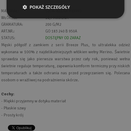
POKAŻ SZCZEGÓŁY
MATERIAŁ:
100% WEŁNA MERINO
WŁÓKNO:
18,7 MIKRONA
GRAMATURA:
200 G/M2
ART.NR.:
GO 183 240 B 950A
STATUS:
DOSTĘPNY OD ZARAZ
Męski półgolf z zamkiem z serii Breeze Plus, to ultralekka odzież
wykonana w 100% z najdelikatniejszych włókien wełny Merino. Świetnie
sprawdza się jako pierwsza warstwa przez cały rok, ponieważ wełna
świetnie reguluje temperaturę, zapewnia komform termiczny przy niskich
temperaturach a także ochrania nas przed przegrzaniem się. Polecana
osobom o wrażliwej na podrażnienia skórze.
Cechy:
- Miękki przyjemny w dotyku materiał
- Płaskie szwy
- Prosty krój