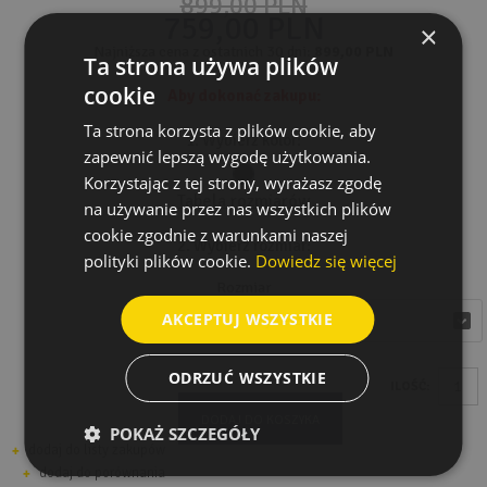
899,00 PLN
759,00 PLN
×
Najniższa cena z ostatnich 30 dni:
899,00 PLN
Ta strona używa plików
cookie
Aby dokonać zakupu:
Ta strona korzysta z plików cookie, aby
1. Wybierz kolor:
zapewnić lepszą wygodę użytkowania.
Korzystając z tej strony, wyrażasz zgodę
Tabela rozmiarów
na używanie przez nas wszystkich plików
cookie zgodnie z warunkami naszej
2. Wybierz rozmiar:
polityki plików cookie.
Dowiedz się więcej
Rozmiar
AKCEPTUJ WSZYSTKIE
wybierz
wybierz
ODRZUĆ WSZYSTKIE
ILOŚĆ:
DODAJ DO KOSZYKA
POKAŻ SZCZEGÓŁY
dodaj do listy zakupów
dodaj do porównania