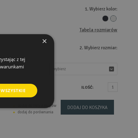
1. Wybierz kolor:
Tabela rozmiarów
×
2. Wybierz rozmiar:
stając z tej
Rozmiar
z warunkami
wybierz
wybierz
ILOŚĆ:
 WSZYSTKIE
dodaj do listy zakupów
DODAJ DO KOSZYKA
dodaj do porównania