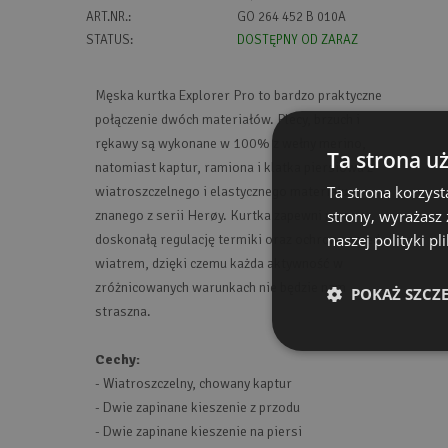
ART.NR.:
GO 264 452 B 010A
STATUS:
DOSTĘPNY OD ZARAZ
Męska kurtka Explorer Pro to bardzo praktyczne
połączenie dwóch materiałów. Plecy, brzuch i
rękawy są wykonane w 100% z wełny merino,
Ta strona u
natomiast kaptur, ramiona i klatka piersiowa z
Ta strona korzyst
wiatroszczelnego i elastycznego materiału,
strony, wyrażasz
znanego z serii Herøy. Kurtka zapewni nam
naszej polityki p
doskonałą regulację termiki oraz ochronę przed
wiatrem, dzięki czemu każda aktywność w
zróżnicowanych warunkach nie będzie nam
POKAŻ SZCZ
straszna.
Cechy:
- Wiatroszczelny, chowany kaptur
- Dwie zapinane kieszenie z przodu
- Dwie zapinane kieszenie na piersi