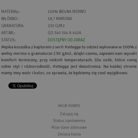
MATERIAŁ:
100% WEŁNA MERINO
WŁÓKNO:
18,7 MIKRONA
GRAMATURA:
230 G/M2
ART.NR.:
GO 340 304 A 402A
STATUS:
DOSTĘPNY OD ZARAZ
Męska koszulka z kapturem z serii Kvitegga to odzież wykonana w 100% z
wełny merino o gramaturze 230 g/m2, dzięki czemu, zapewni nam wysoki
komfort termiczny, przy niskich temperaturach. Dla osób, które cenią
sobie styl i różnorodność, Kvitegga jest dwustronna. Na każdej stronie
mamy inny wzór i kolor, co sprawia, że będziemy się czuć wyjątkowo.
MOJE KONTO
Zaloguj się
Status zamówienia
Moje dane adresowe
Zmiana hasła