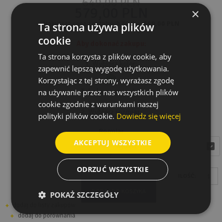
649,00 PLN
579,00 PLN
×
Najniższa cena z ostatnich 30 dni:
649,00 PLN
Ta strona używa plików
cookie
Aby dokonać zakupu:
Ta strona korzysta z plików cookie, aby
1. Wybierz kolor:
zapewnić lepszą wygodę użytkowania.
Korzystając z tej strony, wyrażasz zgodę
Tabela rozmiarów
na używanie przez nas wszystkich plików
cookie zgodnie z warunkami naszej
2. Wybierz rozmiar:
polityki plików cookie.
Dowiedz się więcej
Rozmiar
AKCEPTUJ WSZYSTKIE
wybierz
wybierz
ODRZUĆ WSZYSTKIE
ILOŚĆ:
DODAJ DO KOSZYKA
POKAŻ SZCZEGÓŁY
dodaj do listy zakupów
dodaj do porównania