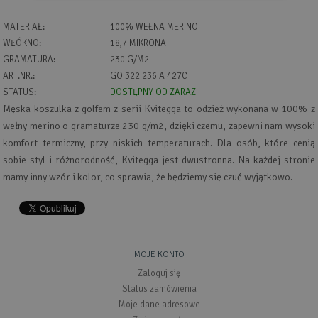
MATERIAŁ:
100% WEŁNA MERINO
WŁÓKNO:
18,7 MIKRONA
GRAMATURA:
230 G/M2
ART.NR.:
GO 322 236 A 427C
STATUS:
DOSTĘPNY OD ZARAZ
Męska koszulka z golfem z serii Kvitegga to odzież wykonana w 100% z
wełny merino o gramaturze 230 g/m2, dzięki czemu, zapewni nam wysoki
komfort termiczny, przy niskich temperaturach. Dla osób, które cenią
sobie styl i różnorodność, Kvitegga jest dwustronna. Na każdej stronie
mamy inny wzór i kolor, co sprawia, że będziemy się czuć wyjątkowo.
MOJE KONTO
Zaloguj się
Status zamówienia
Moje dane adresowe