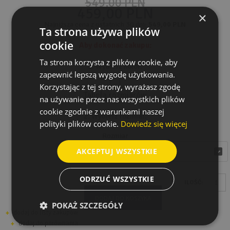
549,00 PLN
459,00 PLN
×
Najniższa cena z ostatnich 30 dni:
549,00 PLN
Ta strona używa plików
cookie
Aby dokonać zakupu:
Ta strona korzysta z plików cookie, aby
1. Wybierz kolor:
zapewnić lepszą wygodę użytkowania.
Korzystając z tej strony, wyrażasz zgodę
Tabela rozmiarów
na używanie przez nas wszystkich plików
cookie zgodnie z warunkami naszej
2. Wybierz rozmiar:
polityki plików cookie.
Dowiedz się więcej
Rozmiar
AKCEPTUJ WSZYSTKIE
wybierz
wybierz
ODRZUĆ WSZYSTKIE
ILOŚĆ:
DODAJ DO KOSZYKA
POKAŻ SZCZEGÓŁY
dodaj do listy zakupów
dodaj do porównania