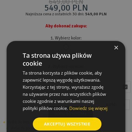
649,00 PLN
549,00 PLN
Najniższa cena z ostatnich 30 dni:
549,00 PLN
Aby dokonać zakupu:
1. Wybierz kolor:
×
Ta strona używa plików
Tabela rozmiarów
cookie
2. Wybierz rozmiar:
Ta strona korzysta z plików cookie, aby
Rozmiar
zapewnić lepszą wygodę użytkowania.
Korzystając z tej strony, wyrażasz zgodę
wybierz
wybierz
na używanie przez nas wszystkich plików
cookie zgodnie z warunkami naszej
ILOŚĆ:
polityki plików cookie.
Dowiedz się więcej
DODAJ DO KOSZYKA
dodaj do listy zakupów
AKCEPTUJ WSZYSTKIE
dodaj do porównania