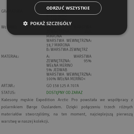
ODRZUĆ WSZYSTKIE
GRAMATURA:
A: 235 G/M2
B: 235 G/M2
C: 190 G/M2
POKAŻ SZCZEGÓŁY
WŁÓKNO:
A: WARSTWA
ZEWNĘTRZNA: 20,5
MIKRONA
WARSTWA WEWNĘTRZNA:
18,7 MIKRONA
B: WARSTWA ZEWNĘTRZ
MATERIAŁ:
A: WARSTWA
ZEWNĘTRZNA: 95%
WEŁNA MERINO
5% JEDWAB
WARSTWA WEWNĘTRZNA:
100% WEŁNA MERINO<
ART.NR.:
GO 158 125 A 707A
STATUS:
DOSTĘPNY OD ZARAZ
Kalesony męskie Expedition Arctic Pro powstała we współpracy z
polarnikiem Børge Ouslandem. Dzięki połączeniu trzech różnych
materiałów stworzyliśmy, na ten moment, najcieplejszą pierwszą
warstwę w naszej kolekcji.