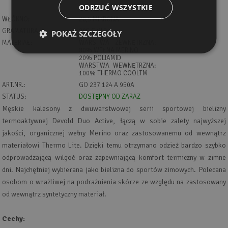
ODRZUĆ WSZYSTKIE
WŁÓKNO:
20,5 MIKRONA
GRAMATURA:
205 G/M2
POKAŻ SZCZEGÓŁY
MATERIAŁ:
WARSTWA ZEWNĘTRZNA:
80% WEŁNA MERINO
20% POLIAMID
WARSTWA WEWNĘTRZNA:
100% THERMO COOLTM
ART.NR.:
GO 237 124 A 950A
STATUS:
DOSTĘPNY OD ZARAZ
Męskie kalesony z dwuwarstwowej serii sportowej bielizny
termoaktywnej Devold Duo Active, łączą w sobie zalety najwyższej
jakości, organicznej wełny Merino oraz zastosowanemu od wewnątrz
materiałowi Thermo Lite. Dzięki temu otrzymano odzież bardzo szybko
odprowadzającą wilgoć oraz zapewniającą komfort termiczny w zimne
dni. Najchętniej wybierana jako bielizna do sportów zimowych. Polecana
osobom o wrażliwej na podrażnienia skórze ze względu na zastosowany
od wewnątrz syntetyczny materiał.
Cechy: