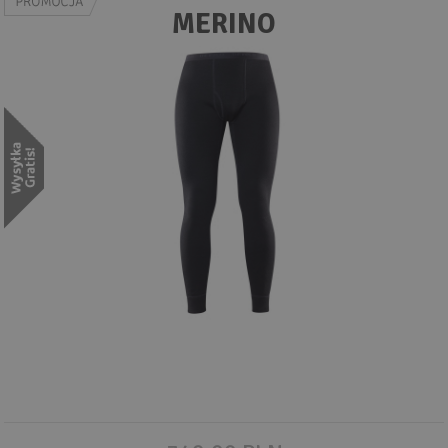
Wyszukiwanie zaawansowane
MERINO
.