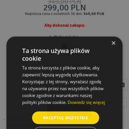
349,00 PLN
299,00 PLN
Najniższa cena z ostatnich 30 dni:
349,00 PLN
Aby dokonać zakupu:
1. Wybierz kolor:
×
Ta strona używa plików
Tabela rozmiarów
cookie
2. Wybierz rozmiar:
Ta strona korzysta z plików cookie, aby
zapewnić lepszą wygodę użytkowania.
Rozmiar
Korzystając z tej strony, wyrażasz zgodę
wybierz
wybierz
na używanie przez nas wszystkich plików
cookie zgodnie z warunkami naszej
polityki plików cookie.
Dowiedz się więcej
ILOŚĆ:
DODAJ DO KOSZYKA
AKCEPTUJ WSZYSTKIE
dodaj do listy zakupów
dodaj do porównania