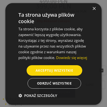
499,00 PLN
399,00 PLN
×
Najniższa cena z ostatnich 30 dni:
499,00 PLN
Ta strona używa plików
cookie
Aby dokonać zakupu:
Ta strona korzysta z plików cookie, aby
1. Wybierz kolor:
zapewnić lepszą wygodę użytkowania.
Korzystając z tej strony, wyrażasz zgodę
Tabela rozmiarów
na używanie przez nas wszystkich plików
cookie zgodnie z warunkami naszej
2. Wybierz rozmiar:
polityki plików cookie.
Dowiedz się więcej
Rozmiar
AKCEPTUJ WSZYSTKIE
wybierz
wybierz
ODRZUĆ WSZYSTKIE
ILOŚĆ:
DODAJ DO KOSZYKA
POKAŻ SZCZEGÓŁY
dodaj do listy zakupów
dodaj do porównania