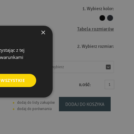
1. Wybierz kolor:
Tabela rozmiarów
×
2. Wybierz rozmiar:
stając z tej
z warunkami
Rozmiar
wybierz
wybierz
 WSZYSTKIE
ILOŚĆ:
dodaj do listy zakupów
DODAJ DO KOSZYKA
dodaj do porównania