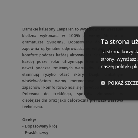
Damskie kalesony Lauparen to wyjątkowo uniwersalna
bielizna wykonana w 100% z wełny Merino o
Ta strona u
gramaturze 190g/m2. Dopasowany do ciała krój
zapewnia optymalne odprowadzanie wilgoci oferując
Ta strona korzyst
komfort podczas każdej aktywności. Sprawdza się o
strony, wyrażasz
każdej porze roku utrzymując komfort termiczny
naszej polityki p
nawet podczas zmiennych warunków. Płaskie szwy
eliminują ryzyko otarć skóry. Dzięki unikalnym
właściwościom wełny merynosowej nie chłonie
POKAŻ SZCZ
zapachów i komfortowo nosi się nawet po kilku dniach.
Polecana do trekkingu, sportów zimowych w
cieplejsze dni oraz jako całoroczna pierwsza warstwa
techniczna.
Cechy:
- Dopasowany krój
- Płaskie szwy