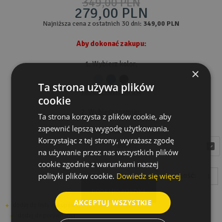
349,00 PLN
279,00 PLN
Najniższa cena z ostatnich 30 dni:
349,00 PLN
Aby dokonać zakupu:
1. Wybierz kolor:
×
Ta strona używa plików
Tabela rozmiarów
cookie
2. Wybierz rozmiar:
Ta strona korzysta z plików cookie, aby
zapewnić lepszą wygodę użytkowania.
Rozmiar
Korzystając z tej strony, wyrażasz zgodę
wybierz
wybierz
na używanie przez nas wszystkich plików
cookie zgodnie z warunkami naszej
polityki plików cookie.
Dowiedz się więcej
ILOŚĆ:
DODAJ DO KOSZYKA
AKCEPTUJ WSZYSTKIE
dodaj do listy zakupów
dodaj do porównania