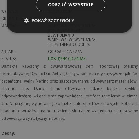
ODRZUĆ WSZYSTKIE
WŁÓKNO:
20,5 MIKRONA
GRAMATURA:
205 G/M2
POKAŻ SZCZEGÓŁY
MATERIAŁ:
WARSTWA ZEWNĘTRZNA:
80% WEŁNA MERINO
20% POLIAMID
WARSTWA WEWNĘTRZNA:
100% THERMO COOLTM
ART.NR.:
GO 328 110 A 422A
STATUS:
DOSTĘPNY OD ZARAZ
Damskie kalesony z dwuwarstwowej serii sportowej bielizny
termoaktywnej Devold Duo Active, łączą w sobie zalety najwyższej jakości
organicznej wełny Merino oraz zastosowanemu od wewnątrz materiałowi
Thermo Lite. Dzięki temu otrzymano odzież bardzo szybko
odprowadzającą wilgoć oraz zapewniającą komfort termiczny w zimne
dni. Najchętniej wybierana jako bielizna do sportów zimowych. Polecana
osobom o wrażliwej na podrażnienia skórze ze względu na zastosowany
od wewnątrz syntetyczny materiał.
Cechy: